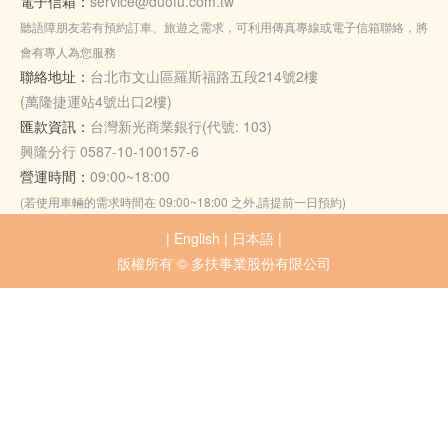
電子信箱：
service@duofu.com.tw
聽語障朋友若有預約訂車、旅遊之需求，可利用傳真專線或電子信箱聯絡，將
會有專人為您服務
聯絡地址：
台北市文山區羅斯福路五段214號2樓
(萬隆捷運站4號出口2樓)
匯款資訊：
台灣新光商業銀行(代號: 103)
興隆分行 0587-10-100157-6
營運時間：
09:00~18:00
(若使用車輛的需求時間在 09:00~18:00 之外,請提前一日預約)
|
English
|
日本語
|
版權所有 © 多扶事業股份有限公司