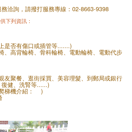
洽詢，請撥打服務專線：02-8663-9398
提供下列資訊：
是否有傷口或插管等.......)
推輪椅、高背輪椅、骨科輪椅、電動輪椅、電動代步
送、親友聚餐、逛街採買、美容理髮、到郵局或銀行
、洗腎等......)
(爬梯機介紹： )
椅
。