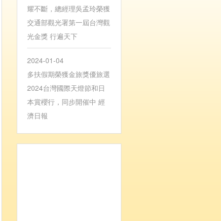
耀不斷，總經理吳孟玲榮獲
交通部觀光署第一屆台灣觀
光金獎 行遍天下
2024-01-04
多扶假期榮獲金旅獎優旅選
2024台灣國際天燈節和日
本賞櫻行，同步開催中 經
濟日報