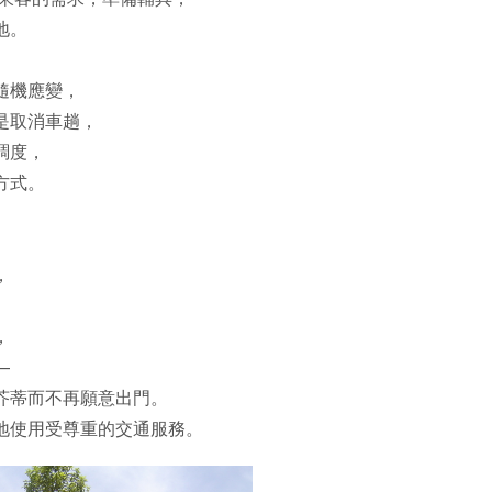
地。
隨機應變，
是取消車趟，
調度，
方式。
，
，
—
芥蒂而不再願意出門。
地使用受尊重的交通服務。