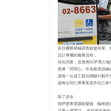
多扶團隊積極調查銀髮長輩、
設計專屬的服務流程，
領先同業，首度將SOP導入無
更將「同理心」作為教育訓練
讓每一位員工親自體驗行動不
讓每位同仁將乘客當作自己家
除了安全，
我們更希望讓銀髮族、輪椅朋
只要一通電話， 多扶接送便