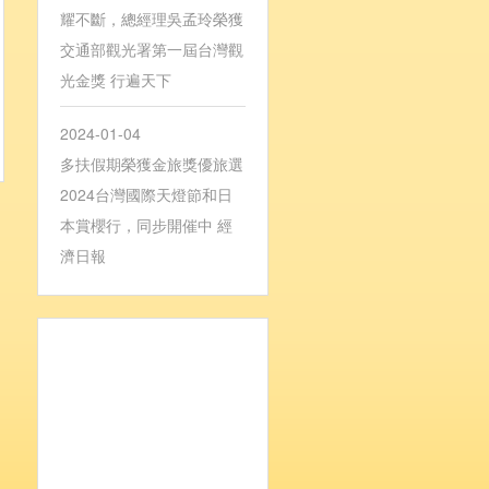
耀不斷，總經理吳孟玲榮獲
交通部觀光署第一屆台灣觀
光金獎 行遍天下
2024-01-04
多扶假期榮獲金旅獎優旅選
2024台灣國際天燈節和日
本賞櫻行，同步開催中 經
濟日報