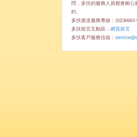
問，多扶的服務人員都會耐心
約。
多扶接送服務專線：(02)8663-
多扶留言互動區：
網頁留言
多扶客戶服務信箱：
service@