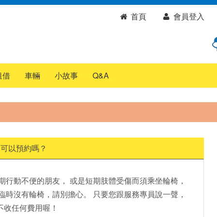
首頁
會員登入
租借
車輛
小故事
Q&A
，可以預約嗎？
長期行動不便的朋友， 或是短期肢體受傷而須乘坐輪椅，
您臨時沒有輪椅，請別擔心。 只要您跟服務專員說一聲，
不收任何費用喔！