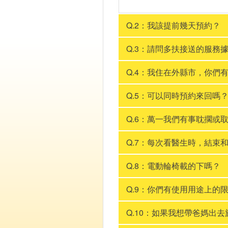
Q.2：我該提前幾天預約？
Q.3：請問多扶接送的服務
Q.4：我住在外縣市，你們
Q.5：可以同時預約來回嗎
Q.6：萬一我們有事耽擱或
Q.7：每次看醫生時，結束
Q.8：電動輪椅載的下嗎？
Q.9：你們有使用用途上的
Q.10：如果我想帶爸媽出