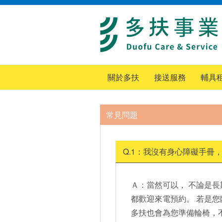
關於多扶
接送服務
輔具
常見問題
Q.1：我沒有身心障礙手冊
Ａ：當然可以， 不論是
都歡迎來電預約。 若是
多扶也會為您準備輪椅，