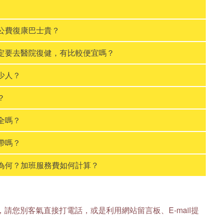
比公費復康巴士貴？
固定要去醫院復健，有比較便宜嗎？
少人？
？
全嗎？
帶嗎？
間為何？加班服務費如何計算？
請您別客氣直接打電話，或是利用網站留言板、E-mail提