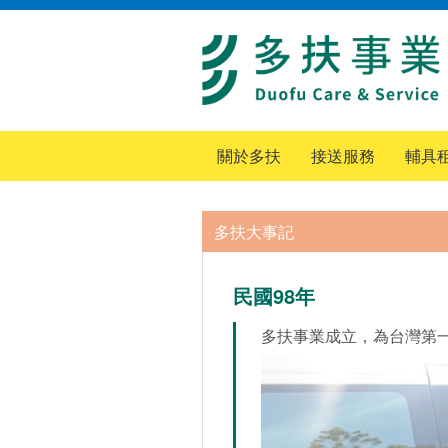
關於多扶
接送服務
輔具
多扶大事記
民國98年
多扶事業成立，為台灣第