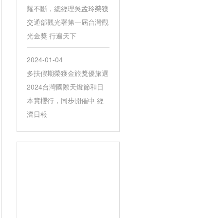
耀不斷，總經理吳孟玲榮獲
交通部觀光署第一屆台灣觀
光金獎 行遍天下
2024-01-04
多扶假期榮獲金旅獎優旅選
2024台灣國際天燈節和日
本賞櫻行，同步開催中 經
濟日報