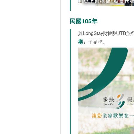
民國105年
與LongStay財團與J
期
』
子品牌。