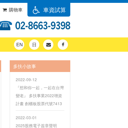
車資試算
購物車
EN
日
多扶小故事
2022-09-12
『想和你一起，一起在台灣
變老』 多扶事業2022增資
計畫 創櫃板股票代號7413
2022-03-01
2025股務電子簽章聲明