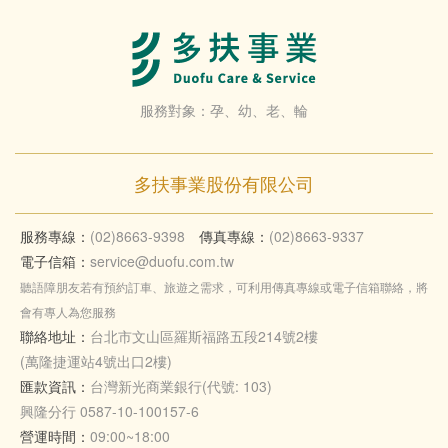
服務對象：孕、幼、老、輪
多扶事業股份有限公司
服務專線：
(02)8663-9398
傳真專線：
(02)8663-9337
電子信箱：
service@duofu.com.tw
聽語障朋友若有預約訂車、旅遊之需求，可利用傳真專線或電子信箱聯絡，將
會有專人為您服務
聯絡地址：
台北市文山區羅斯福路五段214號2樓
(萬隆捷運站4號出口2樓)
匯款資訊：
台灣新光商業銀行(代號: 103)
興隆分行 0587-10-100157-6
營運時間：
09:00~18:00