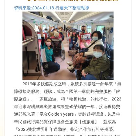
資料來源:2024.01.18 行遍天下整理報導
2016年多扶假期成立時，累積多扶接送十餘年來「無
障礙接送服務」經驗，成為全國第一家能夠完整服務「銀
髮旅遊」、「家庭旅遊」和「輪椅旅遊」的旅行社。2023
年迎來深耕無障礙旅遊成果豐碩榮耀的一年，接連獲得交
通部觀光署「凰金Golden years」樂齡遊程認證，以及中
華民國旅行業品質保障協會金旅獎【優旅選】，並成為
「2025雙北世界壯年運動會」指定合作旅行社等殊榮。