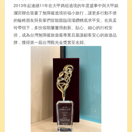
2013年起連續11年在大甲媽祖遶境的年度盛事中與大甲鎮
瀾宮聯合策畫了無障礙遶境祈福小旅行，讓更多行動不便
的輪椅朋友與長輩們皆能親臨現場鑽轎底求平安。在吳孟
玲帶領下，多扶假期屢屢用創新、貼心、細心的行程安
排，成為台灣無障礙旅遊最專業且最讓顧客安心的旅遊品
牌，獲得第一屆台灣觀光金獎實至名歸。