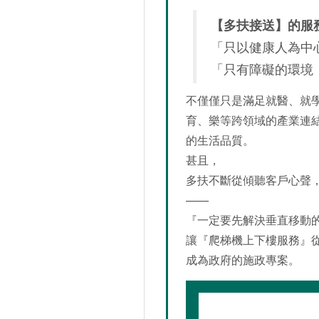
【多扶接送】的服
「只以健康人為中
「只有障礙的環境
不僅僅只是滿足就醫、就
育、樂等跨領域的產業連
的生活品質。
甚且，
多扶不斷從傾聽客戶心聲
——
『一定要先解決垂直移動
讓『爬梯機上下樓服務』
成為政府的施政專案。