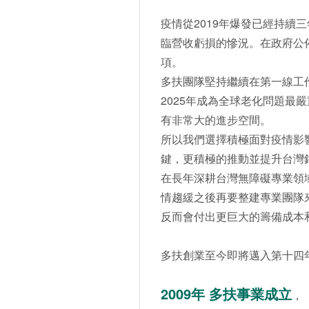
疫情從2019年爆發已經持續
臨營收虧損的慘況。在政府公
項。
多扶團隊堅持繼續在第一線工
2025年成為全球老化問題最
有非常大的進步空間。
所以我們選擇積極面對疫情影
鍵，更積極的推動並提升台灣
在長年深耕台灣無障礙專業領
情趨緩之後再要整建專業團隊
反而會付出更巨大的籌備成本
多扶創業至今即將邁入第十四
2009年 多扶事業成立
，