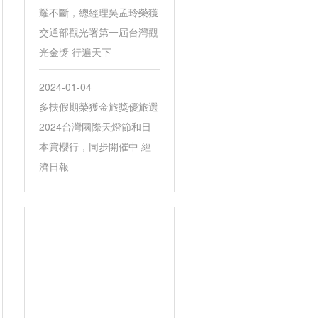
耀不斷，總經理吳孟玲榮獲
交通部觀光署第一屆台灣觀
光金獎 行遍天下
2024-01-04
多扶假期榮獲金旅獎優旅選
2024台灣國際天燈節和日
本賞櫻行，同步開催中 經
濟日報