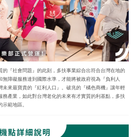
質的『社會問題』的此刻，多扶事業綜合出符合台灣在地的
和無障礙服務達到國際水準，才能將被政府視為『負利人
灣未來最寶貴的『紅利人口』。破兆的『橘色商機』讓年輕
服務產業，如此對台灣老化的未來有才實質的利基點，多扶
的示範地區。