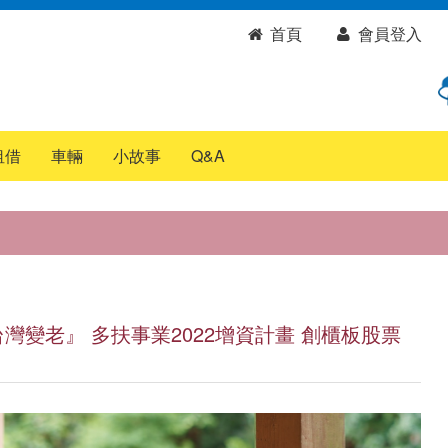
首頁
會員登入
租借
車輛
小故事
Q&A
灣變老』 多扶事業2022增資計畫 創櫃板股票