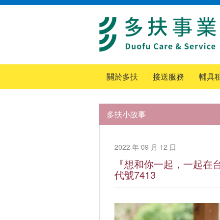
關於多扶
接送服務
輔具
多扶小故事
2022 年 09 月 12 日
『想和你一起，一起在台
代號7413