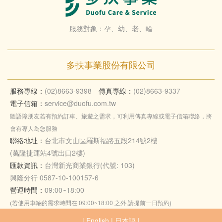
服務對象：孕、幼、老、輪
多扶事業股份有限公司
服務專線：
(02)8663-9398
傳真專線：
(02)8663-9337
電子信箱：
service@duofu.com.tw
聽語障朋友若有預約訂車、旅遊之需求，可利用傳真專線或電子信箱聯絡，將
會有專人為您服務
聯絡地址：
台北市文山區羅斯福路五段214號2樓
(萬隆捷運站4號出口2樓)
匯款資訊：
台灣新光商業銀行(代號: 103)
興隆分行 0587-10-100157-6
營運時間：
09:00~18:00
(若使用車輛的需求時間在 09:00~18:00 之外,請提前一日預約)
|
English
|
日本語
|