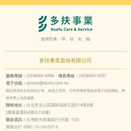
服務對象：孕、幼、老、輪
多扶事業股份有限公司
服務專線：
(02)8663-9398
傳真專線：
(02)8663-9337
電子信箱：
service@duofu.com.tw
聽語障朋友若有預約訂車、旅遊之需求，可利用傳真專線或電子信箱聯絡，將
會有專人為您服務
聯絡地址：
台北市文山區羅斯福路五段214號2樓
(萬隆捷運站4號出口2樓)
匯款資訊：
台灣新光商業銀行(代號: 103)
興隆分行 0587-10-100157-6