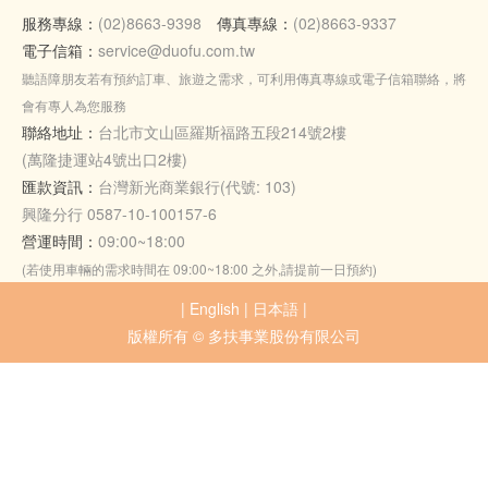
服務專線：
(02)8663-9398
傳真專線：
(02)8663-9337
電子信箱：
service@duofu.com.tw
聽語障朋友若有預約訂車、旅遊之需求，可利用傳真專線或電子信箱聯絡，將
會有專人為您服務
聯絡地址：
台北市文山區羅斯福路五段214號2樓
(萬隆捷運站4號出口2樓)
匯款資訊：
台灣新光商業銀行(代號: 103)
興隆分行 0587-10-100157-6
營運時間：
09:00~18:00
(若使用車輛的需求時間在 09:00~18:00 之外,請提前一日預約)
|
English
|
日本語
|
版權所有 © 多扶事業股份有限公司