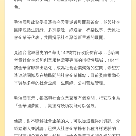
色。
毛治國與政務委員馮燕今天受邀參與開幕茶會，並與社企
團隊包括生態綠、多扶接送、綠適居、棉樂悅事、光原社
會企業等代表，共同揭示社企聚落新里程的展開。
見證台北城歷史的金華街142號前行政院長官邸，毛治國
考量社會企業和創業服務需要專屬的指標性場域，104年
將金華官邸釋出活化，成為社會企業聚落的空間，希望打
造連結國際及在地民間的社會企業據點，目前委由推動公
平貿易多年的社會企業「生態綠」公司營運管理。
毛治國表示，很高興社會企業聚落有個空間，把它取名為
「金華圓夢園」，期望有幾項功能可以發展。
他說，對不瞭解社會企業的人，可以從這裡得到資訊，介
紹給別人並討論；已投入社會企業擁有各種各樣經驗的，
可以互相分享交流；然後，社會企業需要各行各業的不同