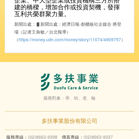
建的橋樑，增加合作或投資契機，發揮
互利共榮群聚力量。
新聞出處：▋新聞出處：經濟日報-創櫃板社企媒合 將登
場（記者王奐敏／台北報導）
（
https://money.udn.com/money/story/11074/4909757
）
服務對象：孕、幼、老、輪
多扶事業股份有限公司
服務專線：
(02)8663-9398
傳真專線：
(02)8663-9337