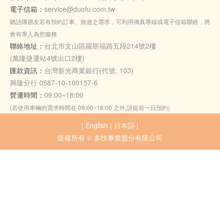
電子信箱：
service@duofu.com.tw
聽語障朋友若有預約訂車、旅遊之需求，可利用傳真專線或電子信箱聯絡，將
會有專人為您服務
聯絡地址：
台北市文山區羅斯福路五段214號2樓
(萬隆捷運站4號出口2樓)
匯款資訊：
台灣新光商業銀行(代號: 103)
興隆分行 0587-10-100157-6
營運時間：
09:00~18:00
(若使用車輛的需求時間在 09:00~18:00 之外,請提前一日預約)
|
English
|
日本語
|
版權所有 © 多扶事業股份有限公司