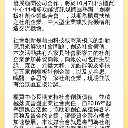
發展顧問公司合作，將於10月7日假櫃買
中心11樓多功能資訊媒體區舉辦「創櫃
板社創企業媒合會」，以期為櫃買扶植
之社創企業、中大型企業或投資機構創
造交流機會。
社會創新是藉由科技或商業模式的創新
應用來解決社會問題，創造社會價值。
本次活動共有八家具社會影響力的社創
企業參加募資簡報，簡報公司包括生態
綠、森岳、元健大和、元皓能源及多扶
等五家創櫃板社創企業，以及艾谷思、
鳴醫、森思等三家社創企業，現場並設
有洽談區直接洽談。
櫃買中心長期支持社會創新價值，並積
極落實善盡企業社會責任，自2016年起
舉辦媒合活動，協助新創企業獲得各界
業務及資金的支援，讓優質企業有機會
加速發展。本次媒合會就是專門為社創
企業、中大型企業或投資機構三方所搭