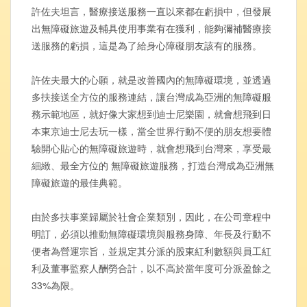
許佐夫坦言，醫療接送服務一直以來都在虧損中，但發展
出無障礙旅遊及輔具使用事業有在獲利，能夠彌補醫療接
送服務的虧損，這是為了給身心障礙朋友該有的服務。
許佐夫最大的心願，就是改善國內的無障礙環境，並透過
多扶接送全方位的服務連結，讓台灣成為亞洲的無障礙服
務示範地區，就好像大家想到迪士尼樂園，就會想飛到日
本東京迪士尼去玩一樣，當全世界行動不便的朋友想要體
驗開心貼心的無障礙旅遊時，就會想飛到台灣來，享受最
細緻、最全方位的 無障礙旅遊服務，打造台灣成為亞洲無
障礙旅遊的最佳典範。
由於多扶事業歸屬於社會企業類別，因此，在公司章程中
明訂，必須以推動無障礙環境與服務身障、年長及行動不
便者為營運宗旨，並規定其分派的股東紅利數額與員工紅
利及董事監察人酬勞合計，以不高於當年度可分派盈餘之
33%為限。