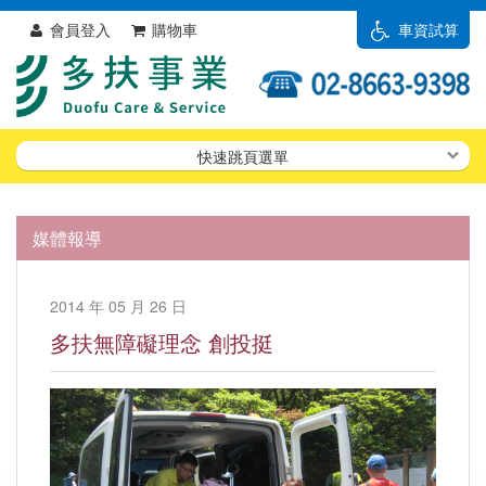
會員登入
購物車
車資試算
快速跳頁選單
媒體報導
2014 年 05 月 26 日
多扶無障礙理念 創投挺