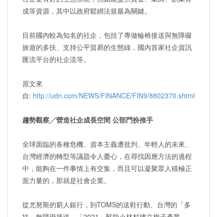
成等資源，其中以政府鬆綁法規最為關鍵。
目前國內較為知名的社企，包括了專做輪椅接送與無障礙
旅遊的多扶、支持公平貿易的生態綠，國內首家社企資訊
匯流平台的社企流等。
原文來
自:
http://udn.com/NEWS/FINANCE/FIN9/8802370.shtml
趨勢觀察╱營造社企成長空間 公部門扮推手
全球面臨的各種危機、資本主義遭批判、年輕人的未來、
台灣經濟的轉型等議題令人憂心，在尋找因應方法的過程
中，能夠在一件事情上有交集，而且可以凝聚眾人積極正
面力量的，那就是社會企業。
從尤努斯的窮人銀行，到TOMS的送鞋行動、台灣的「多
扶」無障礙接送、「2021」幫助小林村建立梅子產業、