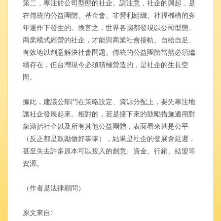
第二，專注於公司型態的社企。請注意，社企的興起，是
在傳統的公益團體、基金會、非營利組織、社福機構的多
年運作下發生的。換言之，世界各國都發現以公司型態、
商業模式經營的社企，才能與商業社會接軌、自給自足、
有效地以創意解決社會問題。傳統的公益團體當然必須繼
續存在，但台灣現今必須積極營造的，是社企的生長空
間。
據此，建議公部門在策略設定、資源分配上，要先專注地
讓社企發展起來。相對的，若是接下來的鼓勵措施適用對
象涵括社企以及所有其他公益團體，表面看來甚是公平
（反正都是鼓勵做好事嘛），結果是社企的發展會延遲，
甚至失去許多原本可以投入的創意、資金、行銷、結盟等
資源。
（作者是法律顧問）
原文來自: