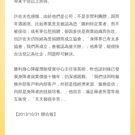
帶來十倍以上所得。
許佐夫也感慨，由於他們是公司，不是非營利團體，因而
常遇困境。比如專業意見被認為恐「圖利特定業者」而不
被採信；或有單位想捐贈，卻因多扶是商業組織而告吹。
但許佐夫仍拒絕為受捐贈而成立協會，「身障界已有太多
協會，我們再成立，會被認為搶大餅」；他希望，能很快
合法登記為社企，問題即可解決。
勝利身心障礙潛能發展中心主任張英樹，昨也談到雖已發
展身障者就業價值十幾年，仍深感困難。「我們須同時服
務外部客戶和內部客戶，外部是指經濟來源、服務提供；
內部是身障者的技能培養。」他坦言，滿足兩者所需常相
互衝突，「天天都很辛苦」。
【2013/10/31 聯合報】