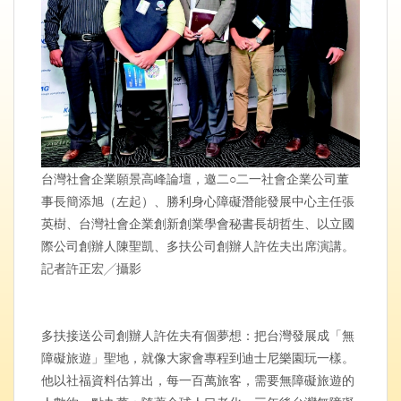
台灣社會企業願景高峰論壇，邀二○二一社會企業公司董
事長簡添旭（左起）、勝利身心障礙潛能發展中心主任張
英樹、台灣社會企業創新創業學會秘書長胡哲生、以立國
際公司創辦人陳聖凱、多扶公司創辦人許佐夫出席演講。
記者許正宏╱攝影
多扶接送公司創辦人許佐夫有個夢想：把台灣發展成「無
障礙旅遊」聖地，就像大家會專程到迪士尼樂園玩一樣。
他以社福資料估算出，每一百萬旅客，需要無障礙旅遊的