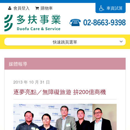
會員登入
購物車
車資試算
快速跳頁選單
媒體報導
2013 年 10 月 31 日
逐夢亮點／無障礙旅遊 拚200億商機