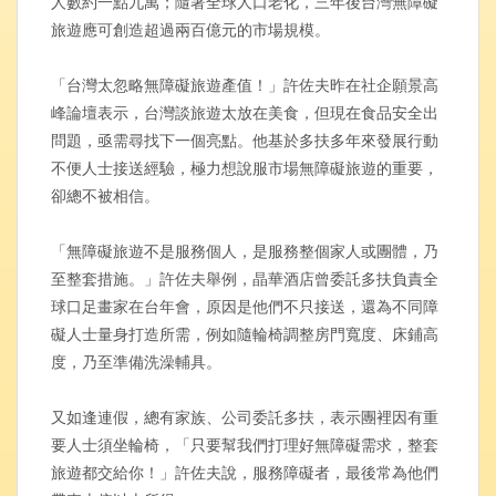
人數約一點九萬；隨著全球人口老化，三年後台灣無障礙
旅遊應可創造超過兩百億元的市場規模。
「台灣太忽略無障礙旅遊產值！」許佐夫昨在社企願景高
峰論壇表示，台灣談旅遊太放在美食，但現在食品安全出
問題，亟需尋找下一個亮點。他基於多扶多年來發展行動
不便人士接送經驗，極力想說服市場無障礙旅遊的重要，
卻總不被相信。
「無障礙旅遊不是服務個人，是服務整個家人或團體，乃
至整套措施。」許佐夫舉例，晶華酒店曾委託多扶負責全
球口足畫家在台年會，原因是他們不只接送，還為不同障
礙人士量身打造所需，例如隨輪椅調整房門寬度、床鋪高
度，乃至準備洗澡輔具。
又如逢連假，總有家族、公司委託多扶，表示團裡因有重
要人士須坐輪椅，「只要幫我們打理好無障礙需求，整套
旅遊都交給你！」許佐夫說，服務障礙者，最後常為他們