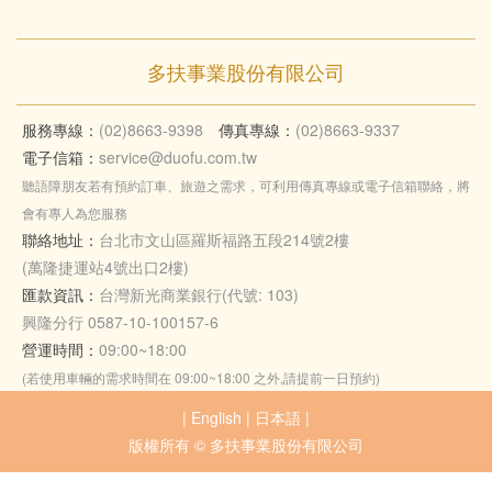
多扶事業股份有限公司
服務專線：
(02)8663-9398
傳真專線：
(02)8663-9337
電子信箱：
service@duofu.com.tw
聽語障朋友若有預約訂車、旅遊之需求，可利用傳真專線或電子信箱聯絡，將
會有專人為您服務
聯絡地址：
台北市文山區羅斯福路五段214號2樓
(萬隆捷運站4號出口2樓)
匯款資訊：
台灣新光商業銀行(代號: 103)
興隆分行 0587-10-100157-6
營運時間：
09:00~18:00
(若使用車輛的需求時間在 09:00~18:00 之外,請提前一日預約)
|
English
|
日本語
|
版權所有 © 多扶事業股份有限公司