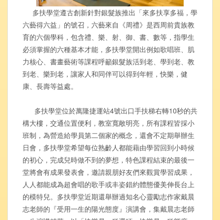
多扶學堂遵古創新針對銀髮族推出「來多扶享多福，學
六藝得六益」的號召，六藝來自《周禮》是西周前貴族教
育的六個學科，包含禮、樂、射、御、書、數等，指學生
必須掌握的六種基本才能，多扶學堂開出例如歌唱班、肌
力核心、書畫藝術等課程呼籲銀髮族活到老、學到老、教
到老、樂到老，讓家人和同伴可以得到年輕，快樂，健
康、長壽等益處。
多扶學堂位於萬隆捷運站4號出口手扶梯右轉10秒的共
構大樓，交通位置便利，教室寬敞明亮，所有課程皆採小
班制，為營造給學員第二個家的概念，還會不定期舉辦生
日會，多扶學堂希望每位熟齡人都能藉由學習回到小時候
的初心，完成兒時做不到的夢想，特色課程結束的最後一
堂將會有成果發表會，邀請親朋好友們來觀賞學習成果，
人人都能成為超會唱的歌手或丰姿錯約體態優美伸長台上
的模特兒。多扶學堂近期還舉辦過知名心靈勵志作家戴晨
志老師的『受用一生的陽光態度』演講會，集戴晨志老師