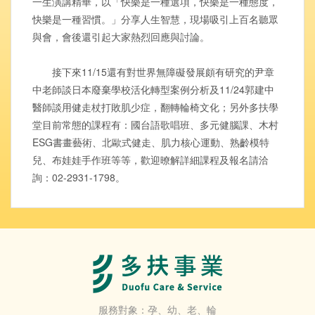
一生演講精華，以「快樂是一種選項，快樂是一種態度，
快樂是一種習慣。」分享人生智慧，現場吸引上百名聽眾
與會，會後還引起大家熱烈回應與討論。
接下來11/15還有對世界無障礙發展頗有研究的尹章
中老師談日本廢棄學校活化轉型案例分析及11/24郭建中
醫師談用健走杖打敗肌少症，翻轉輪椅文化；另外多扶學
堂目前常態的課程有：國台語歌唱班、多元健腦課、木村
ESG書畫藝術、北歐式健走、肌力核心運動、熟齡模特
兒、布娃娃手作班等等，歡迎暸解詳細課程及報名請洽
詢：02-2931-1798。
服務對象：孕、幼、老、輪