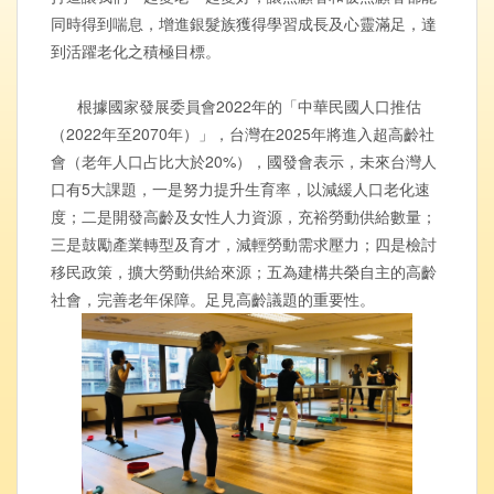
同時得到喘息，增進銀髮族獲得學習成長及心靈滿足，達
到活躍老化之積極目標。
根據國家發展委員會2022年的「中華民國人口推估
（2022年至2070年）」，台灣在2025年將進入超高齡社
會（老年人口占比大於20%），國發會表示，未來台灣人
口有5大課題，一是努力提升生育率，以減緩人口老化速
度；二是開發高齡及女性人力資源，充裕勞動供給數量；
三是鼓勵產業轉型及育才，減輕勞動需求壓力；四是檢討
移民政策，擴大勞動供給來源；五為建構共榮自主的高齡
社會，完善老年保障。足見高齡議題的重要性。