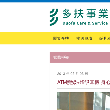
關於多扶
接送服務
輔具
媒體報導
2013 年 05 月 23 日
ATM變矮+增設耳機 