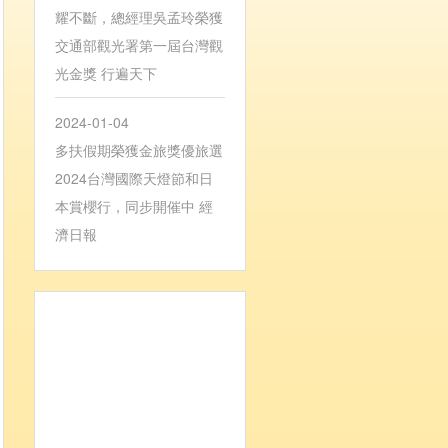
耀不斷，總經理吳孟玲榮獲
交通部觀光署第一屆台灣觀
光金獎 行遍天下
2024-01-04
多扶假期榮獲金旅獎優旅選
2024台灣國際天燈節和日
本賞櫻行，同步開催中 經
濟日報