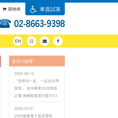
車資試算
購物車
EN
日
多扶小故事
2022-09-12
『想和你一起，一起在台灣
變老』 多扶事業2022增資
計畫 創櫃板股票代號7413
2022-03-01
2025股務電子簽章聲明