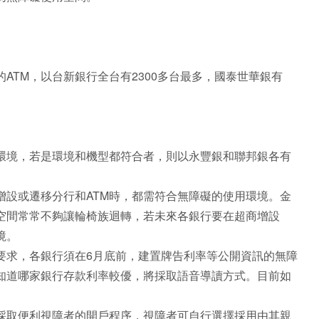
ATM，以台新銀行全台有2300多台最多，國泰世華銀有
環境，若是環境和機型都符合者，則以永豐銀和聯邦銀各有
增設或遷移分行和ATM時，都需符合無障礙的使用環境。金
，空間常常不夠讓輪椅族迴轉，若未來各銀行要在超商增設
境。
要求，各銀行須在6月底前，建置牌告利率等公開資訊的無障
知道哪家銀行存款利率較優，將採取語音導讀方式。目前如
採取便利視障者的開戶程序，視障者可自行選擇採用由其親