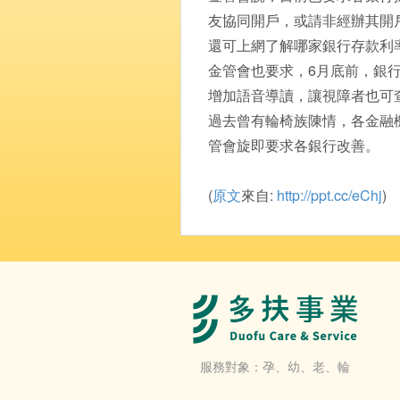
友協同開戶，或請非經辦其開
還可上網了解哪家銀行存款利
金管會也要求，6月底前，銀
增加語音導讀，讓視障者也可
過去曾有輪椅族陳情，各金融
管會旋即要求各銀行改善。
(
原文
來自:
http://ppt.cc/eChj
)
服務對象：孕、幼、老、輪