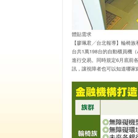
體貼需求
【廖珮君╱台北報導】輪椅族
台共1萬198台的自動櫃員機
進行交易。同時規定6月底前
訊，讓視障者也可以知道哪家