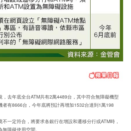
，去年底全台ATM共有2萬4489台，其中符合無障礙機型
有8666台，今年底將預計再增加1532台達到1萬198
境不一定符合，將要求各銀行在增設和遷移分行或ATM時，
為無障礙使用空間。