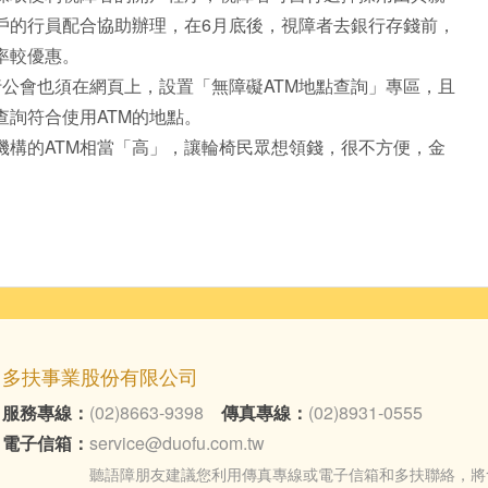
戶的行員配合協助辦理，在6月底後，視障者去銀行存錢前，
率較優惠。
行公會也須在網頁上，設置「無障礙ATM地點查詢」專區，且
查詢符合使用ATM的地點。
機構的ATM相當「高」，讓輪椅民眾想領錢，很不方便，金
多扶事業股份有限公司
服務專線：
(02)8663-9398
傳真專線：
(02)8931-0555
電子信箱：
service@duofu.com.tw
聽語障朋友建議您利用傳真專線或電子信箱和多扶聯絡，將