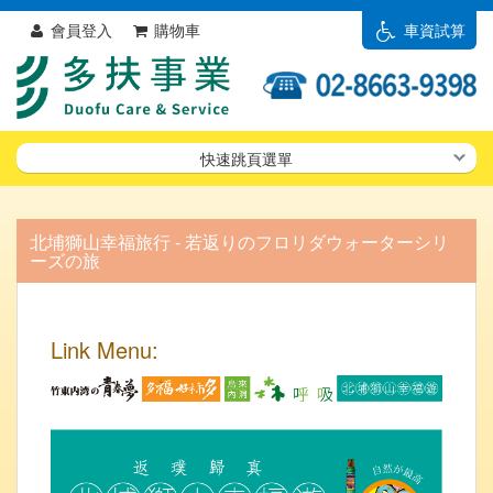
會員登入
購物車
車資試算
快速跳頁選單
北埔獅山幸福旅行 - 若返りのフロリダウォーターシリ
ーズの旅
Link Menu: