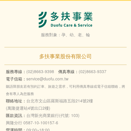
服務對象：孕、幼、老、輪
多扶事業股份有限公司
服務專線：
(02)8663-9398
傳真專線：
(02)8663-9337
電子信箱：
service@duofu.com.tw
聽語障朋友若有預約訂車、旅遊之需求，可利用傳真專線或電子信箱聯絡，將
會有專人為您服務
聯絡地址：
台北市文山區羅斯福路五段214號2樓
(萬隆捷運站4號出口2樓)
匯款資訊：
台灣新光商業銀行(代號: 103)
興隆分行 0587-10-100157-6
營運時間：
09:00~18:00