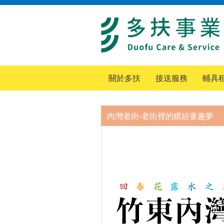
關於多扶
接送服務
輔具
內灣老街-老街裡的繽紛童趣夢