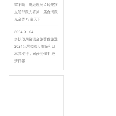
耀不斷，總經理吳孟玲榮獲
交通部觀光署第一屆台灣觀
光金獎 行遍天下
2024-01-04
多扶假期榮獲金旅獎優旅選
2024台灣國際天燈節和日
本賞櫻行，同步開催中 經
濟日報