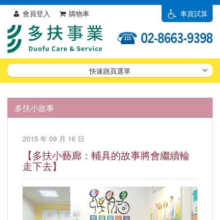
會員登入
購物車
車資試算
快速跳頁選單
多扶小故事
2015 年 09 月 16 日
​【多扶小藝廊：輔具的故事將會繼續輪
走下去】