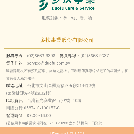
服務對象：孕、幼、老、輪
多扶事業股份有限公司
服務專線：
(02)8663-9398
傳真專線：
(02)8663-9337
電子信箱：
service@duofu.com.tw
聽語障朋友若有預約訂車、旅遊之需求，可利用傳真專線或電子信箱聯絡，將
會有專人為您服務
聯絡地址：
台北市文山區羅斯福路五段214號2樓
(萬隆捷運站4號出口2樓)
匯款資訊：
台灣新光商業銀行(代號: 103)
興隆分行 0587-10-100157-6
營運時間：
09:00~18:00
(若使用車輛的需求時間在 09:00~18:00 之外,請提前一日預約)
|
English
|
日本語
|