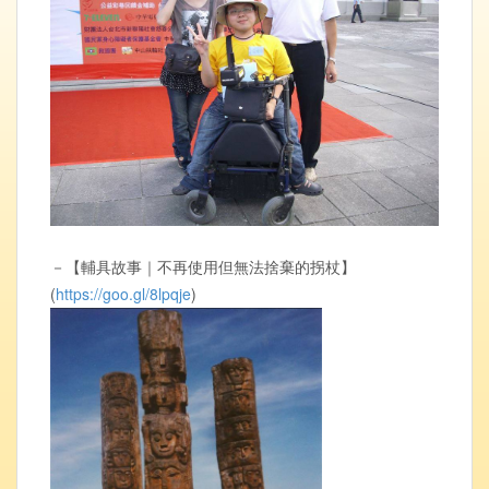
－【輔具故事｜不再使用但無法捨棄的拐杖】
(
https://goo.gl/8lpqje
)