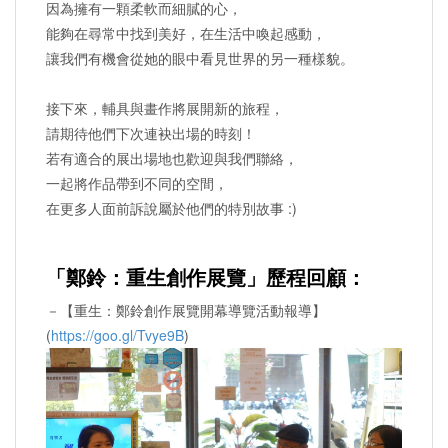
因為擁有一顆柔軟而細膩的心，
能夠在尋常中找到美好，在生活中喚起感動，
讓我們有機會從她的眼中看見世界的另一種樣貌。
接下來，輔具與畫作將展開新的旅程，
請期待他們下次連袂出場的時刻！
若有適合的展出場地也歡迎與我們聯絡，
一起將作品帶到不同的空間，
在更多人面前訴說屬於他們的特別故事 :)
「鄭鈴：重生創作展覽」歷程回顧：
－【重生：鄭鈴創作展覽開幕導覽活動報導】
(
https://goo.gl/Tvye9B
)