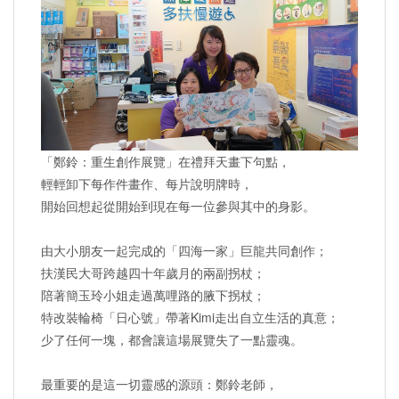
「鄭鈴：重生創作展覽」在禮拜天畫下句點，
輕輕卸下每作件畫作、每片說明牌時，
開始回想起從開始到現在每一位參與其中的身影。
由大小朋友一起完成的「四海一家」巨龍共同創作；
扶漢民大哥跨越四十年歲月的兩副拐杖；
陪著簡玉玲小姐走過萬哩路的腋下拐杖；
特改裝輪椅「日心號」帶著Kimi走出自立生活的真意；
少了任何一塊，都會讓這場展覽失了一點靈魂。
最重要的是這一切靈感的源頭：鄭鈴老師，