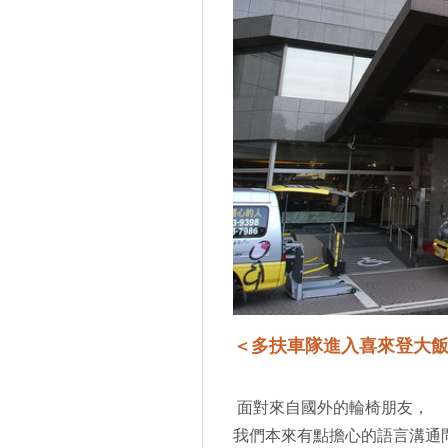
＜多扶車隊進入喜來登大
面對來自國外的輪椅朋友，
我們本來有點擔心的語言溝通