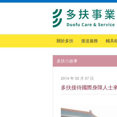
關於多扶
接送服務
輔具
多扶小故事
2014 年 02 月 07 日
多扶接待國際身障人士