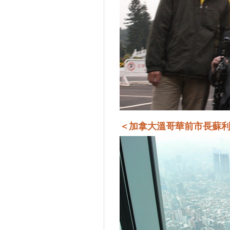
＜加拿大溫哥華前市長蘇