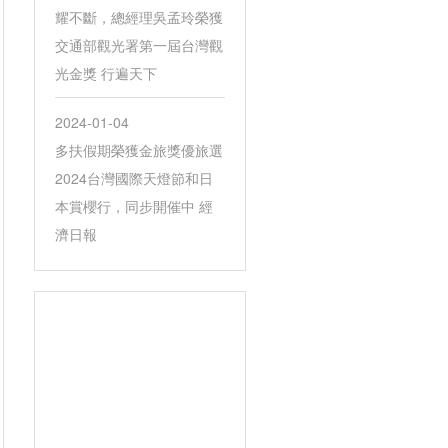
耀不斷，總經理吳孟玲榮獲
交通部觀光署第一屆台灣觀
光金獎 行遍天下
2024-01-04
多扶假期榮獲金旅獎優旅選
2024台灣國際天燈節和日
本賞櫻行，同步開催中 經
濟日報