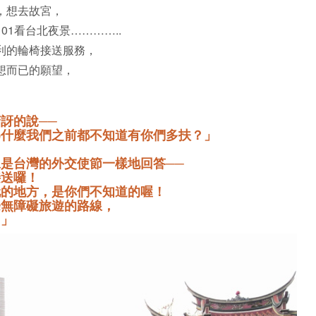
，想去故宮，
1看台北夜景…………..
利的輪椅接送服務，
想而已的願望，
訝的說──
為什麼我們之前都不知道有你們多扶？」
是台灣的外交使節一樣地回答──
接送囉！
玩的地方，是你們不知道的喔！
條無障礙旅遊的路線，
！」