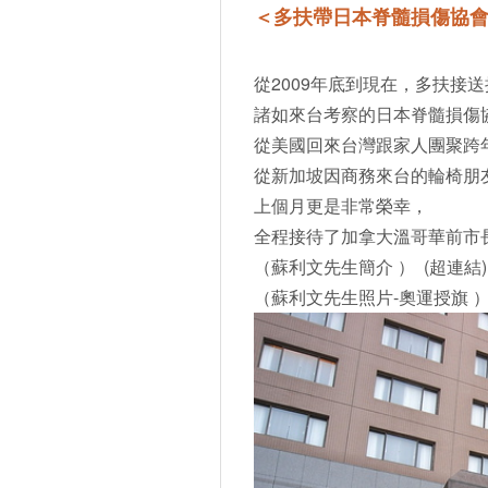
＜多扶帶日本脊髓損傷協
從2009年底到現在，多扶接
諸如來台考察的日本脊髓損傷
從美國回來台灣跟家人團聚跨
從新加坡因商務來台的輪椅朋
上個月更是非常榮幸，
全程接待了加拿大溫哥華前市
（蘇利文先生簡介 ） (超連結)
（蘇利文先生照片-奧運授旗 ） 