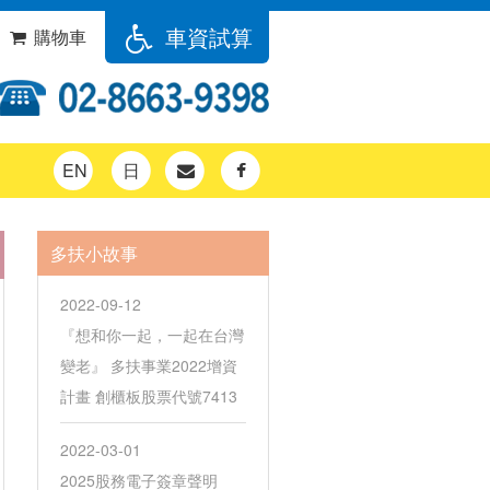
車資試算
購物車
EN
日
多扶小故事
2022-09-12
『想和你一起，一起在台灣
變老』 多扶事業2022增資
計畫 創櫃板股票代號7413
2022-03-01
2025股務電子簽章聲明