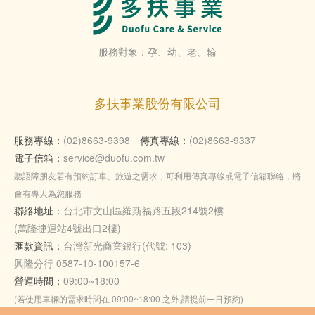
服務對象：孕、幼、老、輪
多扶事業股份有限公司
服務專線：
(02)8663-9398
傳真專線：
(02)8663-9337
電子信箱：
service@duofu.com.tw
聽語障朋友若有預約訂車、旅遊之需求，可利用傳真專線或電子信箱聯絡，將
會有專人為您服務
聯絡地址：
台北市文山區羅斯福路五段214號2樓
(萬隆捷運站4號出口2樓)
匯款資訊：
台灣新光商業銀行(代號: 103)
興隆分行 0587-10-100157-6
營運時間：
09:00~18:00
(若使用車輛的需求時間在 09:00~18:00 之外,請提前一日預約)