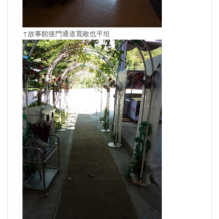
↑故事館後門通道寬敞也平坦