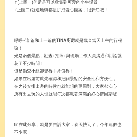
↑(上圖一)但還是可以欣賞到可愛的小牛場景
(上圖二)就連地磚都是拼成愛心圖案，很夢幻吧！
呼呼~這 篇和上一篇的
TINA廚房
就是戡查當天上午的行程
囉！
光是兩個景點，勘查+拍照+與現場工作人員溝通和討論就
花了不少時間！
但是勘查小組卻覺得非常值得！
如果在出遊前就先確認和把關景點的安全性和方便性，
在之後安排出遊的時候也就能想的更周到，大家都安心！
所有出去玩的人也就能每次都載著滿滿的好心情回家囉！
tin在此分享，就是要告訴大家，春天快到了，今年連假也
不少呢！