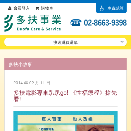
會員登入
購物車
車資試算
快速跳頁選單
多扶小故事
2014 年 02 月 11 日
多扶電影專車趴趴go! 《性福療程》搶先
看!