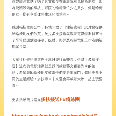
你曾經注意到了嗎？其實很少在電影院看見輪椅朋友，因
為硬體設備的緣故，戲院的輪椅座位少之又少。但是輪椅
朋友一樣有享受休閒生活的需求呀～
感謝福斯電影公司，特地開放了《性福療程》試片會提供
給輪椅朋友們欣賞，於是多扶接送就載著電影特派員來到
了平常僅開放給導演、媒體、影評及相關電影工作者的福
斯試片室。
大家往往覺得復康巴士就只能往返醫院，但是【多扶接
送】這次的電影活動就是我們啟動藝文饗宴列車的第一
站，希望鼓勵輪椅朋友鼓勵他們要走出家門，體驗更多不
同的生活經驗！多扶專車未來還會再載著大夥一起去玩耍
喔～
多扶接送FB粉絲團
更多活動照片請見
https://www.facebook.com/media/set/?