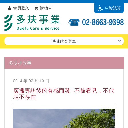
會員登入
購物車
車資試算
快速跳頁選單
多扶小故事
2014 年 02 月 10 日
廣播專訪後的有感而發─不被看見，不代
表不存在