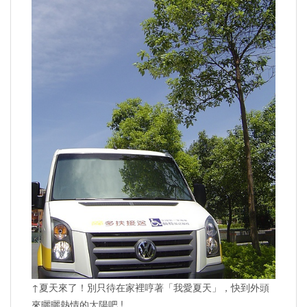
↑夏天來了！別只待在家裡哼著「我愛夏天」，快到外頭
來曬曬熱情的太陽吧 !