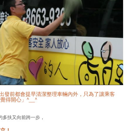
出發前都會提早清潔整理車輛內外，只為了讓乘客
得開心」^__^
的多扶又向前跨一步，
成立！