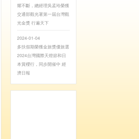
耀不斷，總經理吳孟玲榮獲
交通部觀光署第一屆台灣觀
光金獎 行遍天下
2024-01-04
多扶假期榮獲金旅獎優旅選
2024台灣國際天燈節和日
本賞櫻行，同步開催中 經
濟日報