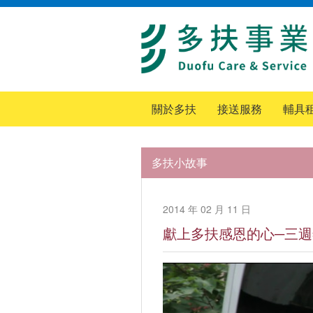
關於多扶
接送服務
輔具
多扶小故事
2014 年 02 月 11 日
獻上多扶感恩的心─三