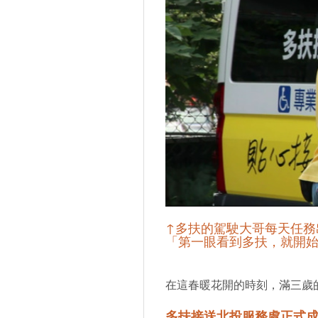
↑多扶的駕駛大哥每天任務
「第一眼看到多扶，就開始覺
在這春暖花開的時刻，滿三歲
多扶接送北投服務處正式