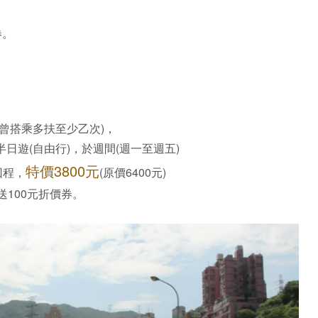
。
券。
曾搭乘多扶至少乙次)，
日遊(自由行)，於週間(週一至週五)
特價3800元
回程，
(原價6400元)
送100元折價券。