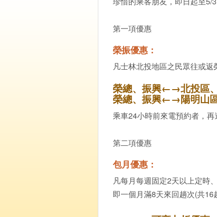
珍惜的乘客朋友，即日起至5/
第一項優惠
榮振優惠：
凡士林北投地區之民眾往或返
榮總、振興←→北投區、士
榮總、振興←→陽明山區單
乘車24小時前來電預約者，再
第二項優惠
包月優惠：
凡每月每週固定2天以上定時
即一個月滿8天來回趟次(共16