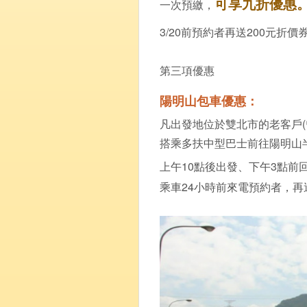
可享九折優惠
一次預繳
，
3/20前預約者再送200元折價
第三項優惠
陽明山包車優惠：
凡出發地位於雙北市的老客戶(
搭乘多扶中型巴士前往陽明山半
上午10點後出發、下午3點前
乘車24小時前來電預約者，再