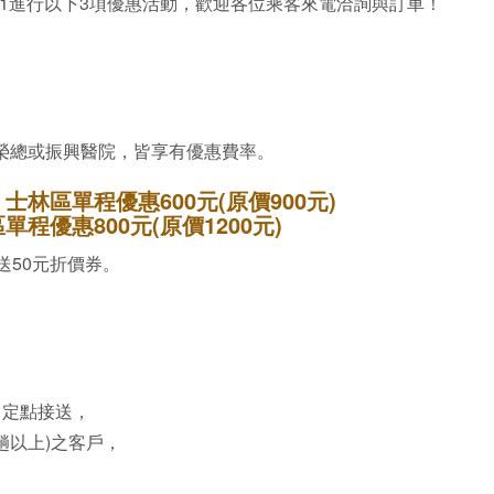
31進行以下3項優惠活動，歡迎各位乘客來電洽詢與訂車！
榮總或振興醫院，皆享有優惠費率。
林區單程優惠600元(原價900元)
程優惠800元(原價1200元)
送50元折價券。
、定點接送，
趟以上)之客戶，