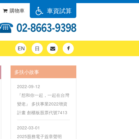
車資試算
購物車
EN
日
多扶小故事
2022-09-12
『想和你一起，一起在台灣
變老』 多扶事業2022增資
計畫 創櫃板股票代號7413
2022-03-01
2025股務電子簽章聲明