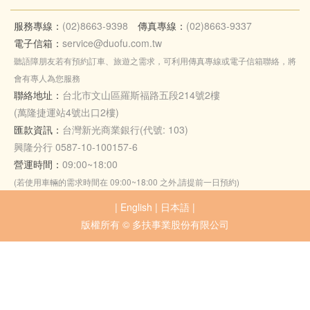
服務專線：
(02)8663-9398
傳真專線：
(02)8663-9337
電子信箱：
service@duofu.com.tw
聽語障朋友若有預約訂車、旅遊之需求，可利用傳真專線或電子信箱聯絡，將
會有專人為您服務
聯絡地址：
台北市文山區羅斯福路五段214號2樓
(萬隆捷運站4號出口2樓)
匯款資訊：
台灣新光商業銀行(代號: 103)
興隆分行 0587-10-100157-6
營運時間：
09:00~18:00
(若使用車輛的需求時間在 09:00~18:00 之外,請提前一日預約)
|
English
|
日本語
|
版權所有 © 多扶事業股份有限公司