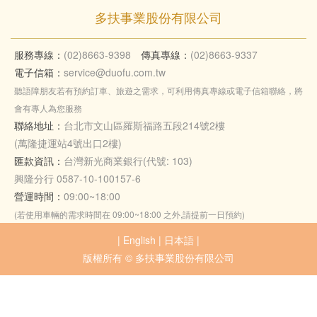
多扶事業股份有限公司
服務專線：
(02)8663-9398
傳真專線：
(02)8663-9337
電子信箱：
service@duofu.com.tw
聽語障朋友若有預約訂車、旅遊之需求，可利用傳真專線或電子信箱聯絡，將
會有專人為您服務
聯絡地址：
台北市文山區羅斯福路五段214號2樓
(萬隆捷運站4號出口2樓)
匯款資訊：
台灣新光商業銀行(代號: 103)
興隆分行 0587-10-100157-6
營運時間：
09:00~18:00
(若使用車輛的需求時間在 09:00~18:00 之外,請提前一日預約)
|
English
|
日本語
|
版權所有 © 多扶事業股份有限公司