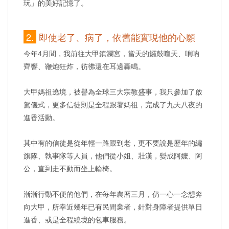
玩」的美好記憶了。
2.
即使老了、病了，依舊能實現他的心願
今年4月間，我前往大甲鎮瀾宮，當天的鑼鼓喧天、嗩吶
齊響、鞭炮狂炸，彷彿還在耳邊轟鳴。
大甲媽祖遶境，被譽為全球三大宗教盛事，我只參加了啟
駕儀式，更多信徒則是全程跟著媽祖，完成了九天八夜的
進香活動。
其中有的信徒是從年輕一路跟到老，更不要說是歷年的繡
旗隊、執事隊等人員，他們從小姐、壯漢，變成阿嬤、阿
公，直到走不動而坐上輪椅。
漸漸行動不便的他們，在每年農曆三月，仍一心一念想奔
向大甲，所幸近幾年已有民間業者，針對身障者提供單日
進香、或是全程繞境的包車服務。