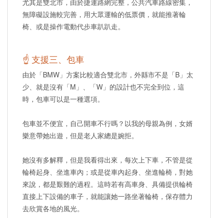
尤其是雙北市，由於捷運路網完整，公共汽車路線密集，
無障礙設施較完善，用大眾運輸的低票價，就能推著輪
椅、或是操作電動代步車趴趴走。
☝ 支援三、包車
由於「BMW」方案比較適合雙北市，外縣市不是「B」太
少、就是沒有「M」、「W」的設計也不完全到位，這
時，包車可以是一種選項。
包車並不便宜，自己開車不行嗎？以我的母親為例，女婿
樂意帶她出遊，但是老人家總是婉拒。
她沒有多解釋，但是我看得出來，每次上下車，不管是從
輪椅起身、坐進車內；或是從車內起身、坐進輪椅，對她
來說，都是艱難的過程。這時若有高車身、具備提供輪椅
直接上下設備的車子，就能讓她一路坐著輪椅，保存體力
去欣賞各地的風光。