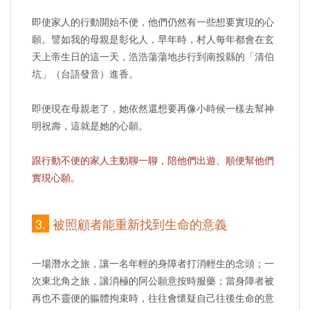
即使家人的行動開始不便，他們仍然有一些想要實現的心
願。譬如我的母親是彰化人，早年時，村人每年都會在玄
天上帝生日的這一天，浩浩蕩蕩地步行到南投縣的「清伯
坑」（台語發音）進香。
即便現在母親老了，她依然還想要再像小時候一樣去幫神
明祝壽，這就是她的心願。
跟行動不便的家人主動聊一聊，陪他們出遊、順便幫他們
實現心願。
3.
被照顧者能重新找到生命的意義
一場潛水之旅，讓一名年輕的身障者打消輕生的念頭；一
次東北角之旅，讓消極的阿公願意按時服藥；當身障者被
再也不靈便的軀體拘束時，往往會懷疑自己往後生命的意