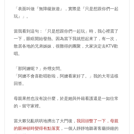
「表面叫做『無障礙旅遊』，實際是『只是想跟你們一起
玩』」。
當我看到這句：「只是想跟你們一起玩」時，我心裡震了
一下，眼眶開始發熱。因為當下我就想起來了，有一次，
散居各地的兄弟姊妹，很難得的團聚，大家決定去KTV歡
唱。
「那阿嬤呢？」外甥女問。
「阿嬤不會喜歡唱歌啦，阿嬤看家好了。」我的大哥這樣
回答。
母親果然也沒有說什麼，於是她與外籍看護還是一如往常
的－留守家裡。
當大夥兒亂哄哄地擠出了大門後，
我回頭瞥了一下，母親
的眼神頓時變得有點落寞
，一個人靜靜地聽著客廳掛鐘的