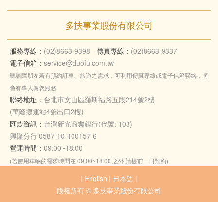
多扶事業股份有限公司
服務專線：
(02)8663-9398
傳真專線：
(02)8663-9337
電子信箱：
service@duofu.com.tw
聽語障朋友若有預約訂車、旅遊之需求，可利用傳真專線或電子信箱聯絡，將
會有專人為您服務
聯絡地址：
台北市文山區羅斯福路五段214號2樓
(萬隆捷運站4號出口2樓)
匯款資訊：
台灣新光商業銀行(代號: 103)
興隆分行 0587-10-100157-6
營運時間：
09:00~18:00
(若使用車輛的需求時間在 09:00~18:00 之外,請提前一日預約)
|
English
|
日本語
|
版權所有 © 多扶事業股份有限公司