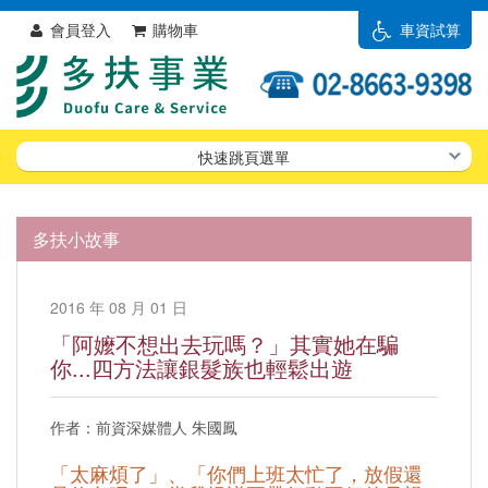
會員登入
購物車
車資試算
快速跳頁選單
多扶小故事
2016 年 08 月 01 日
「阿嬤不想出去玩嗎？」其實她在騙
你...四方法讓銀髮族也輕鬆出遊
作者：前資深媒體人 朱國鳳
「太麻煩了」、「你們上班太忙了，放假還