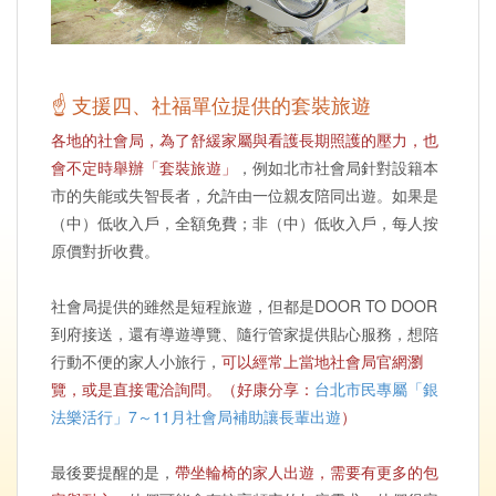
☝ 支援四、社福單位提供的套裝旅遊
各地的社會局，為了舒緩家屬與看護長期照護的壓力，也
會不定時舉辦「套裝旅遊」
，例如北市社會局針對設籍本
市的失能或失智長者，允許由一位親友陪同出遊。如果是
（中）低收入戶，全額免費；非（中）低收入戶，每人按
原價對折收費。
社會局提供的雖然是短程旅遊，但都是DOOR TO DOOR
到府接送，還有導遊導覽、隨行管家提供貼心服務，想陪
行動不便的家人小旅行，
可以經常上當地社會局官網瀏
覽，或是直接電洽詢問。（好康分享：
台北市民專屬「銀
法樂活行」7～11月社會局補助讓長輩出遊
）
最後要提醒的是，
帶坐輪椅的家人出遊，需要有更多的包