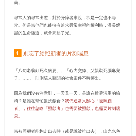
義。
尋常人的尋常出遊，對於身障者來說，卻是一定也不尋
常。但是當他們也能擁有追求尋常幸福的權利時，漫長黝
黑的生命隧道，就會亮起了光。
4.
別忘了給照顧者的片刻喘息
「八旬老翁釘死久病妻」、「心力交瘁、父親勒死腦麻兒
子」……一則則駭人聽聞的社會案件不時傳出。
因為我們沒有注意到，一天又一天，是誰在推著沉重的輪
椅？是誰在幫忙盥洗餵食？
我們通常只關心「被照顧
者」，往往忽略「照顧者」也需要被照顧，也需要片刻喘
息。
當被照顧者能夠走出去時（或是說被推出去），山光水色