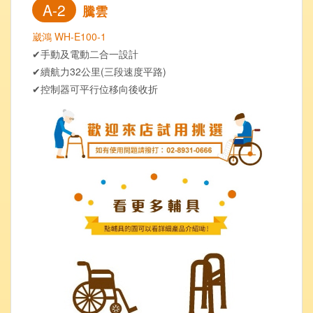
A-2
騰雲
崴鴻 WH-E100-1
✔手動及電動二合一設計
✔續航力32公里(三段速度平路)
✔控制器可平行位移向後收折