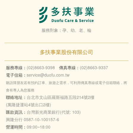
服務對象：孕、幼、老、輪
多扶事業股份有限公司
服務專線：
(02)8663-9398
傳真專線：
(02)8663-9337
電子信箱：
service@duofu.com.tw
聽語障朋友若有預約訂車、旅遊之需求，可利用傳真專線或電子信箱聯絡，將
會有專人為您服務
聯絡地址：
台北市文山區羅斯福路五段214號2樓
(萬隆捷運站4號出口2樓)
匯款資訊：
台灣新光商業銀行(代號: 103)
興隆分行 0587-10-100157-6
營運時間：
09:00~18:00