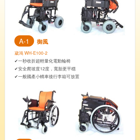
A-1
御風
崴鴻 WH-E100-2
✔一秒收折超輕量化電動輪椅
✔安全爬坡度12度，寬胎更平穩
✔一般國產小轎車後行李箱可放置