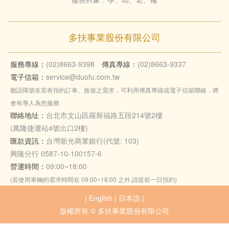
多扶事業股份有限公司
服務專線：
(02)8663-9398
傳真專線：
(02)8663-9337
電子信箱：
service@duofu.com.tw
聽語障朋友若有預約訂車、旅遊之需求，可利用傳真專線或電子信箱聯絡，將
會有專人為您服務
聯絡地址：
台北市文山區羅斯福路五段214號2樓
(萬隆捷運站4號出口2樓)
匯款資訊：
台灣新光商業銀行(代號: 103)
興隆分行 0587-10-100157-6
營運時間：
09:00~18:00
(若使用車輛的需求時間在 09:00~18:00 之外,請提前一日預約)
|
English
|
日本語
|
版權所有 © 多扶事業股份有限公司