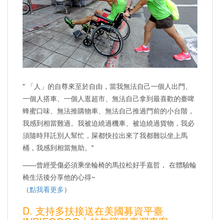
" 「人」的自尊來至於自由，當我無法自己一個人出門、
一個人搭車、一個人逛超市、無法自己拿到最喜歡的臺啤
蜂蜜口味、無法推購物車、無法自己推過門前的小台階，
我感到相當難過。我被迫繞過機車、被迫繞過貨物，我必
須隨時拜託別人幫忙，屎都快拉出來了我都難以坐上馬
桶，我感到相當無助。"
——曾經受傷必須乘坐輪椅的馬拉松好手嘉哲， 在體驗輪
椅生活後分享他的心得~
（
點我看更多
）
D. 支持多扶接送在美國募資平臺